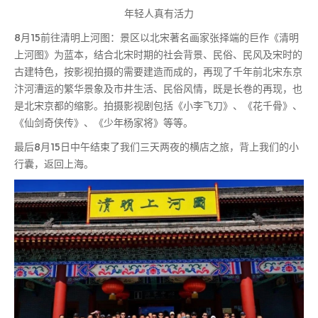
年轻人真有活力
8月15前往清明上河图：景区以北宋著名画家张择端的巨作《清明
上河图》为蓝本，结合北宋时期的社会背景、民俗、民风及宋时的
古建特色，按影视拍摄的需要建造而成的，再现了千年前北宋东京
汴河漕运的繁华景象及市井生活、民俗风情，既是长卷的再现，也
是北宋京都的缩影。拍摄影视剧包括《小李飞刀》、《花千骨》、
《仙剑奇侠传》、《少年杨家将》等等。
最后8月15日中午结束了我们三天两夜的横店之旅，背上我们的小
行囊，返回上海。