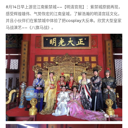
8月14日早上游览江南紫禁城——【明清宫苑】：紫禁城原貌再现，
感受辉煌雄伟、气势恢宏的江南皇城，了解浩瀚的明清宫廷文化，
并且小伙伴们在紫禁城中体验了把cosplay大反串。欣赏大型皇家
马战演艺——《八旗马战》。