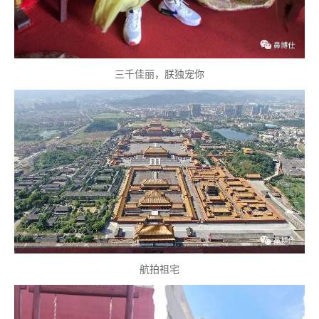
三千佳丽，朕独宠你
航拍祖宅