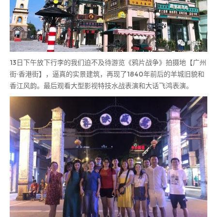
13日下午放下行李的我们迫不及待游览《鸦片战争》拍摄地【广州
街·香港街】，逼真的实景建筑，再现了1840年前后的羊城旧貌和
香江风韵。最后观看大型影视特技水战表演和大话飞鸿表演。