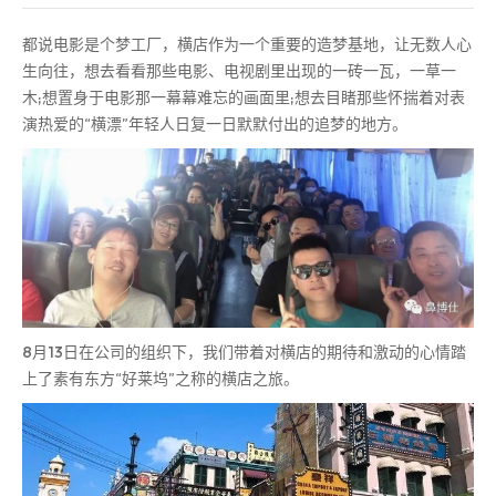
都说电影是个梦工厂，横店作为一个重要的造梦基地，让无数人心
生向往，想去看看那些电影、电视剧里出现的一砖一瓦，一草一
木;想置身于电影那一幕幕难忘的画面里;想去目睹那些怀揣着对表
演热爱的“横漂”年轻人日复一日默默付出的追梦的地方。
8月13日在公司的组织下，我们带着对横店的期待和激动的心情踏
上了素有东方“好莱坞”之称的横店之旅。