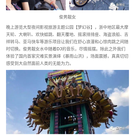
俊男靓女
晚上游览大型夜间影视旅游主题公园【梦幻谷】，浙中地区最大摩
天轮、大喇叭、欢快蛙跳、翻天覆地、摇滚排排座、海盗浪船、吉
祥转马、亚马快车等游乐项目让我们在舒心浪漫和心惊肉跳之间随
时切换。俊男靓女水中随着DJ的音乐，尽情摇摆。除此之外我们
体验了国内首家灾难实景演绎《暴雨山洪》，场面震撼，真真切切
感受到大自然面前人类的无能为力。