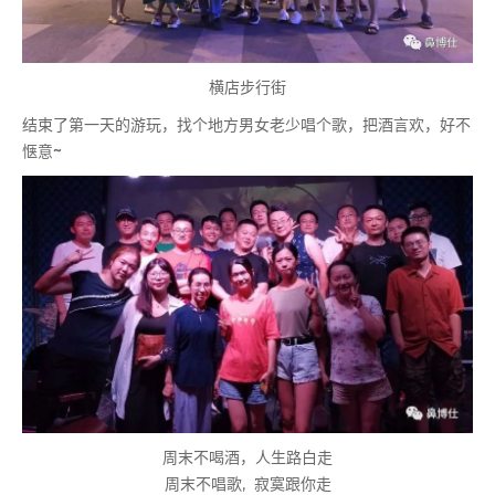
横店步行街
结束了第一天的游玩，找个地方男女老少唱个歌，把酒言欢，好不
惬意~
周末不喝酒，人生路白走
周末不唱歌, 寂寞跟你走